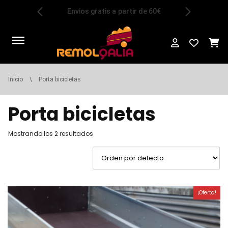
Saltar
Envios gratis a partir de 60€
al
contenido
Inicio
\
Porta bicicletas
Porta bicicletas
Mostrando los 2 resultados
¡Oferta!