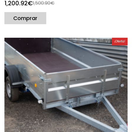
1,200.92
€
1,500.90
€
Comprar
¡Oferta!